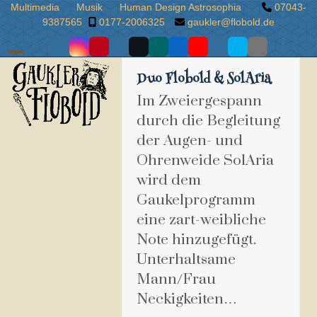
Skip
Multimedia
Musik
Human Design Astrosophia
07043-
9387565
0177-2006325
gaukler@flobold.de
to
content
Facebook
Instragram
Pinterest
Google
Twitter
Xing
LinkedIn
Videos
PayPal
Skype
Email
Flobold
Plus
spenden
Open
Close
Duo Flobold & SolAria
mobile
mobile
Im Zweiergespann
menu
menu
durch die Begleitung
der Augen- und
Ohrenweide SolAria
wird dem
Gaukelprogramm
eine zart-weibliche
Note hinzugefügt.
Unterhaltsame
Mann/Frau
Neckigkeiten…